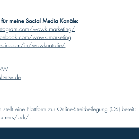
h für meine Social Media Kanäle:
stagram.com/wowk.marketing/
acebook.com/wowk.marketing
kedin.com/in/wowknatalie/
 NRW
t-nrw.de
tellt eine Plattform zur Online-Streitbeilegung (OS) bereit:
sumers/odr/.